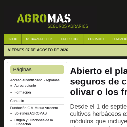
INICIO
MUTUA ARROCERA
PRODUCTOS
CONTACTO
FUNDACIÓ
VIERNES 07 DE AGOSTO DE 2026
Abierto el pl
Páginas
seguros de c
Acceso autentificado .- Agromas
Agrocreciente
olivar o los 
Formación
Contacto
Desde el 1 de septie
Fundación C.V. Mutua Arrocera
cultivos herbáceos ex
Boletines AGROMAS
módulos que incluy
Origen y Funciones de la
Fundación