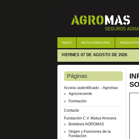
INICIO
MUTUA ARROCERA
PRODUCTO
VIERNES 07 DE AGOSTO DE 2026
IN
Páginas
SO
Acceso autentificado .- Agromas
Agrocreciente
Formación
Contacto
Fundación C.V. Mutua Arrocera
Boletines AGROMAS
Origen y Funciones de la
Fundación