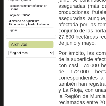
Seguros Agrarios
aseguradas (más de
Estaciones metereológicas en
España
producciones fruta
Lonja de Cítricos
aseguradas, aunque, 
Ministerio de Agricultura,
afectada por las to
Alimentación y Medio Ambiente
conjunto de las hort
Sigpac
27.600 hectáreas rec
de junio y mayo.
Archivos
Por ámbito, las co
de la superficie afec
con casi 174.000 h
de 172.000 hect
correspondientes a
también han registr
y La Rioja, con una
la Región de Murcia
reclamadas entre 20