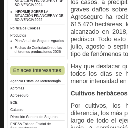
los casos, a precip
SITUACIÓN FINANCIERA Y DE
SOLVENCIA 2024
graves daños sobre 
INFORME SOBRE LA
Agroseguro ha recib
SITUACIÓN FINANCIERA Y DE
SOLVENCIA 2025
615.470 hectáreas, l
Política de Cookies
alcanzado en 2018,
Productos
pedrisco. Todo esto
Plan Anual de Seguros Agrarios
julio, agosto o sept
Fechas de Contratación de las
diferentes producciones 2026
tipo de fenómenos t
Hay que destacar que
Enlaces Interesantes
todos los días se 
menor intensidad en 
Agencia Estatal de Metereología
Agromas
Cultivos herbáceos
Agroseguro
BOE
Por cultivos, los
Catastro
diferencia, los más 
Dirección General de Seguros
largo de todo el ej
ENESA Entidad Estatal de
junio. A continuaci