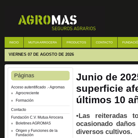
INICIO
MUTUA ARROCERA
PRODUCTOS
CONTACTO
FUNDACIÓ
VIERNES 07 DE AGOSTO DE 2026
Junio de 202
Páginas
superficie af
Acceso autentificado .- Agromas
Agrocreciente
últimos 10 a
Formación
Contacto
•
Las reiteradas 
Fundación C.V. Mutua Arrocera
ocasionado daños 
Boletines AGROMAS
diversos cultivos.
Origen y Funciones de la
Fundación