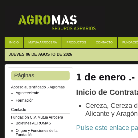
INICIO
MUTUA ARROCERA
PRODUCTOS
CONTACTO
FUNDACIÓ
JUEVES 06 DE AGOSTO DE 2026
1 de enero .
Páginas
Acceso autentificado .- Agromas
Inicio de Contrat
Agrocreciente
Formación
Cereza, Cereza d
Contacto
Alicante y Aragó
Fundación C.V. Mutua Arrocera
Boletines AGROMAS
Pulse este enlace pa
Origen y Funciones de la
Fundación