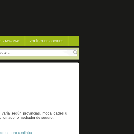
O .- AGROMAS
POLÍTICA DE COOKIES
o varía según provincias, modalidades u
 su tomador o mediador de seguro.
groseguro continúa