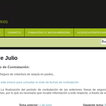
S
CONTACTO
FUNDACIÓN C.V. MUTUA ARROCERA
ACCESO AUTENTIFICAD
de Julio
io de Contratación:
Seguro de cobertura de sequía en pastos, .
 este enlace para consultar el resto de fechas de contratación
 La finalización del período de contratación de las anteriores líneas de segur
nes, por lo que es necesario que recabe información a este respecto, a través de
Tema anterior:
1 de junio
Siguiente tema:
A