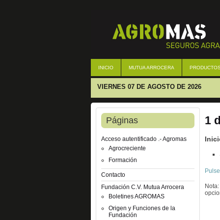
INICIO
MUTUA ARROCERA
PRODUCTO
VIERNES 07 DE AGOSTO DE 2026
1 
Páginas
Inic
Acceso autentificado .- Agromas
Agrocreciente
Formación
Pulse
Contacto
Nota:
Fundación C.V. Mutua Arrocera
opcio
Boletines AGROMAS
Origen y Funciones de la
Fundación