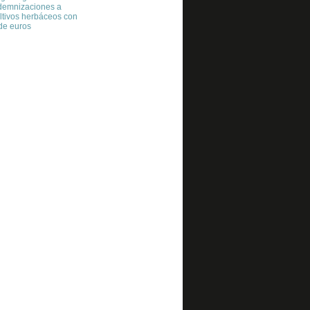
ndemnizaciones a
ltivos herbáceos con
 de euros